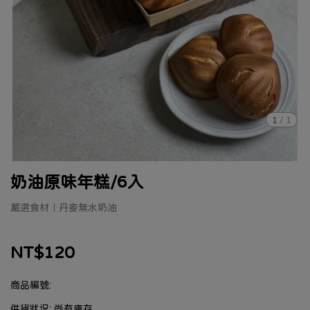
1
/
1
奶油原味年糕/6入
嚴選食材｜丹麥無水奶油
NT$120
商品編號:
供貨狀況:
尚有庫存