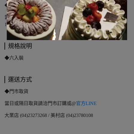
◆貼心提醒
當日吃風味最佳，隔天建議冷凍保存，要吃時烤箱以大約
120度預熱後，回烤5分鐘。
規格說明
◆六入裝
運送方式
◆門市取貨
當日或隔日取貨請洽門市訂購或@
官方LINE
大業店 (04)23273268 / 美村店 (04)23780108