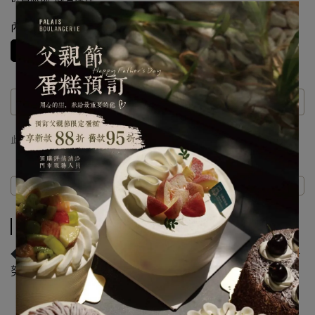
內容
六入裝
此商品 「 最高 」可以折抵紅利
0
點 (約等於
NT$0
)
商品介紹
規格說明
運送方式
商品介紹
◆剛出爐時外皮酥脆帶有奶油香氣，內部Q彈像法國甜點卡
努蕾，也很像麻糬但不黏牙。